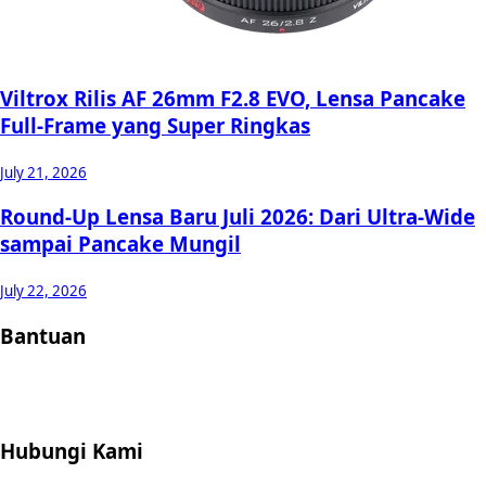
Viltrox Rilis AF 26mm F2.8 EVO, Lensa Pancake
Full-Frame yang Super Ringkas
July 21, 2026
Round-Up Lensa Baru Juli 2026: Dari Ultra-Wide
sampai Pancake Mungil
July 22, 2026
Bantuan
Store Location
Contact
FAQ
Penukaran
Retur
Garansi
Your
Privacy Choices
Hubungi Kami