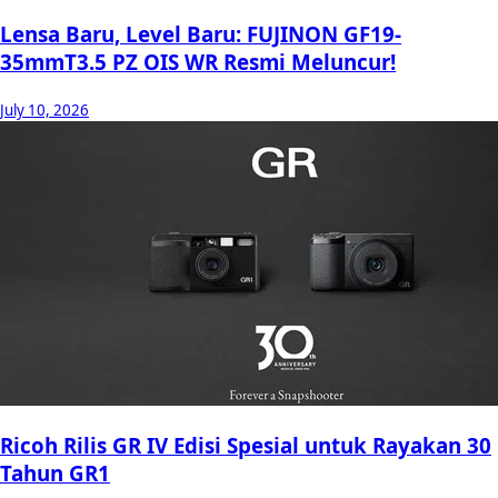
Lensa Baru, Level Baru: FUJINON GF19-
35mmT3.5 PZ OIS WR Resmi Meluncur!
July 10, 2026
Ricoh Rilis GR IV Edisi Spesial untuk Rayakan 30
Tahun GR1