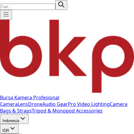
Bursa Kamera Profesional
Camera
Lens
Drone
Audio Gear
Pro Video
Lighting
Camera
Bags & Straps
Tripod & Monopod
Accessories
Indonesia
IDR