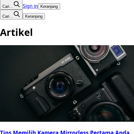
Sign in
Cari…
Keranjang
Cari…
Keranjang
Artikel
Tips Memilih Kamera Mirrorless Pertama Anda