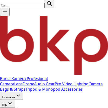
Bursa Kamera Profesional
Camera
Lens
Drone
Audio Gear
Pro Video
Lighting
Camera
Bags & Straps
Tripod & Monopod
Accessories
Indonesia
IDR