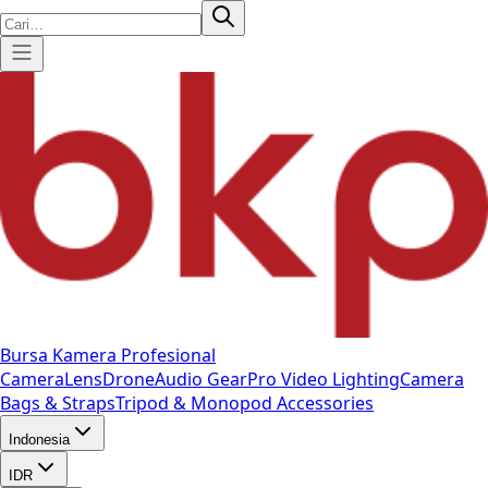
Bursa Kamera Profesional
Camera
Lens
Drone
Audio Gear
Pro Video
Lighting
Camera
Bags & Straps
Tripod & Monopod
Accessories
Indonesia
IDR