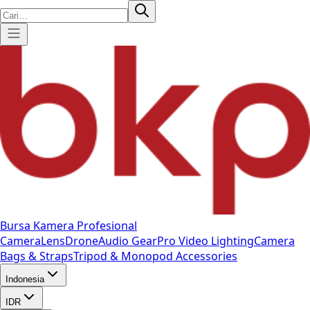
Bursa Kamera Profesional
Camera
Lens
Drone
Audio Gear
Pro Video
Lighting
Camera
Bags & Straps
Tripod & Monopod
Accessories
Indonesia
IDR