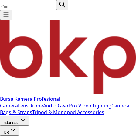
Bursa Kamera Profesional
Camera
Lens
Drone
Audio Gear
Pro Video
Lighting
Camera
Bags & Straps
Tripod & Monopod
Accessories
Indonesia
IDR