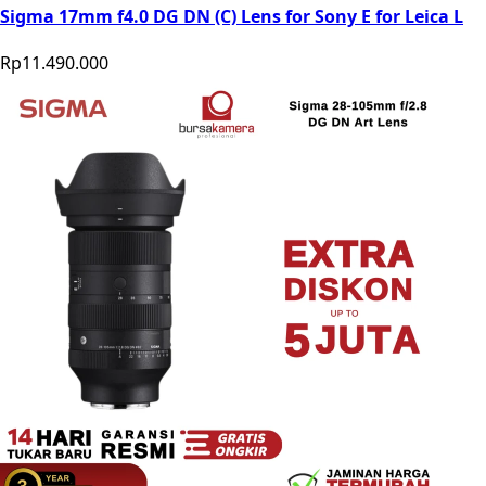
Sigma 17mm f4.0 DG DN (C) Lens for Sony E for Leica L
Rp11.490.000