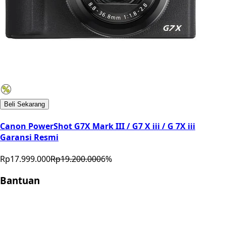
Beli Sekarang
Canon PowerShot G7X Mark III / G7 X iii / G 7X iii
Garansi Resmi
Rp17.999.000
Rp19.200.000
6
%
Bantuan
Store Location
Contact
FAQ
Penukaran
Retur
Garansi
Your
Privacy Choices