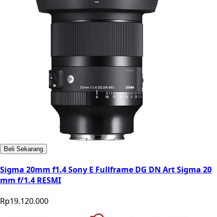
Beli Sekarang
Sigma 20mm f1.4 Sony E Fullframe DG DN Art Sigma 20
mm f/1.4 RESMI
Rp19.120.000