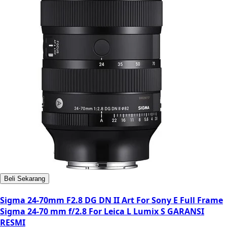
Beli Sekarang
Sigma 24-70mm F2.8 DG DN II Art For Sony E Full Frame
Sigma 24-70 mm f/2.8 For Leica L Lumix S GARANSI
RESMI