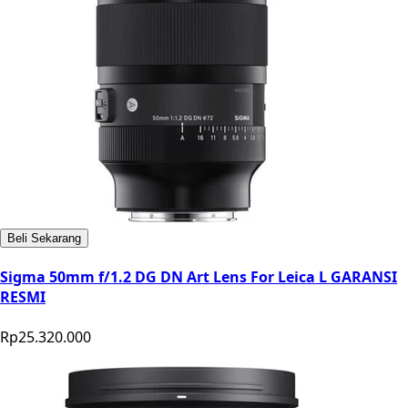
Beli Sekarang
Sigma 50mm f/1.2 DG DN Art Lens For Leica L GARANSI
RESMI
Rp25.320.000