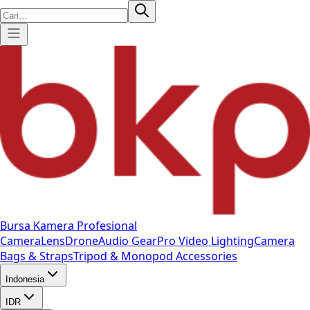
Bursa Kamera Profesional
Camera
Lens
Drone
Audio Gear
Pro Video
Lighting
Camera
Bags & Straps
Tripod & Monopod
Accessories
Indonesia
IDR