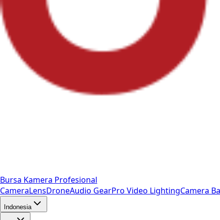
Bursa Kamera Profesional
Camera
Lens
Drone
Audio Gear
Pro Video
Lighting
Camera Ba
Indonesia