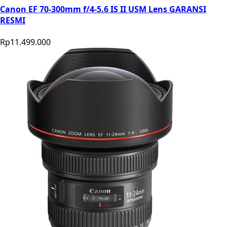
Canon EF 70-300mm f/4-5.6 IS II USM Lens GARANSI
RESMI
Rp11.499.000