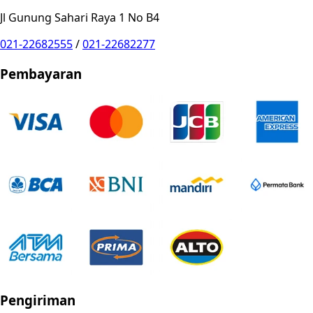
Jl Gunung Sahari Raya 1 No B4
021-22682555
/
021-22682277
Pembayaran
Pengiriman