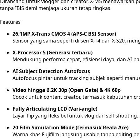
Dirancang untuk vlogger dan creator, X-M5 menawarkan perf
tanpa IBIS demi menjaga ukuran tetap ringkas.
Features
26.1MP X-Trans CMOS 4 (APS-C BSI Sensor)
Sensor yang sama seperti di seri X-T4 dan X-S20, meng
X-Processor 5 (Generasi terbaru)
Mendukung performa cepat, efisiensi daya, dan AI-ba
AI Subject Detection Autofocus
Autofocus pintar untuk tracking subjek seperti manu
Video hingga 6.2K 30p (Open Gate) & 4K 60p
Cocok untuk content creator, termasuk kebutuhan crop
Fully Articulating LCD (Vari-angle)
Layar flip yang fleksibel untuk vlog dan self shooting.
20 Film Simulation Mode (termasuk Reala Ace)
Warna khas Fujifilm langsung usable tanpa editing be