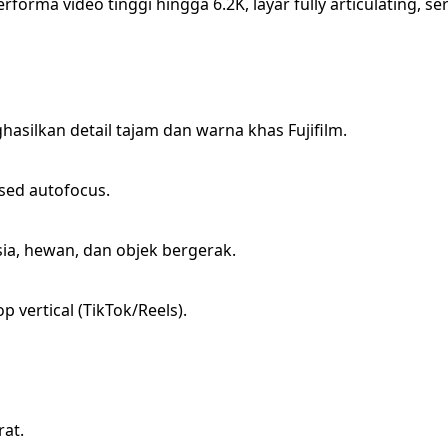
orma video tinggi hingga 6.2K, layar fully articulating, s
hasilkan detail tajam dan warna khas Fujifilm.
sed autofocus.
sia, hewan, dan objek bergerak.
 vertical (TikTok/Reels).
rat.