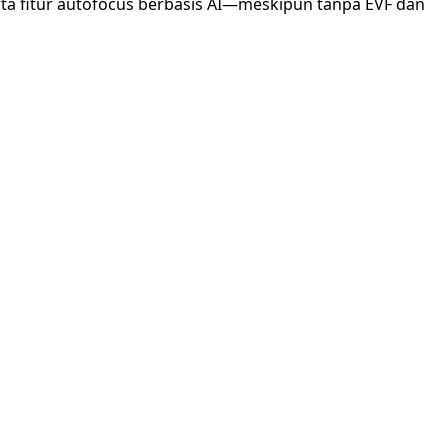
erta fitur autofocus berbasis AI—meskipun tanpa EVF dan