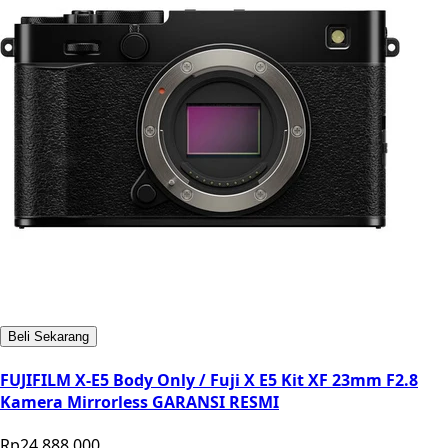
Beli Sekarang
FUJIFILM X-E5 Body Only / Fuji X E5 Kit XF 23mm F2.8
Kamera Mirrorless GARANSI RESMI
Rp24.888.000