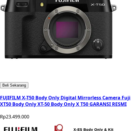
Beli Sekarang
FUJIFILM X-T50 Body Only Digital Mirrorless Camera Fuji
XT50 Body Only XT-50 Body Only X T50 GARANSI RESMI
Rp23.499.000