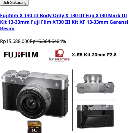
Beli Sekarang
Fujifilm X-T30 III Body Only X T30 III Fuji XT30 Mark III
Kit 13-33mm Fuji Film XT30 III Kit XF 13-33mm Garansi
Resmi
Rp15.688.000
Rp16.364.640
4
%