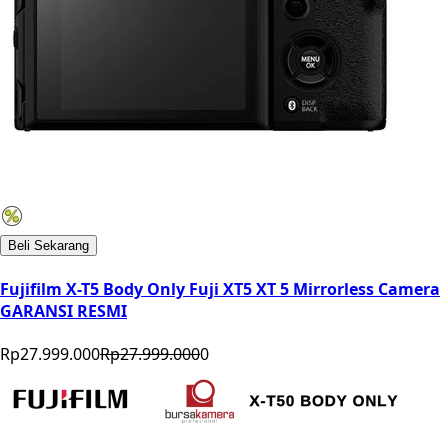
Beli Sekarang
Fujifilm X-T5 Body Only Fuji XT5 XT 5 Mirrorless Camera
GARANSI RESMI
Rp27.999.000
Rp27.999.000
0