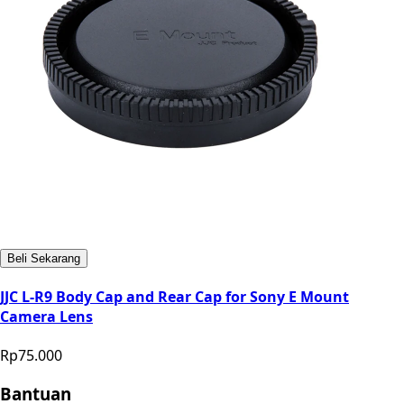
Beli Sekarang
JJC L-R9 Body Cap and Rear Cap for Sony E Mount
Camera Lens
Rp75.000
Bantuan