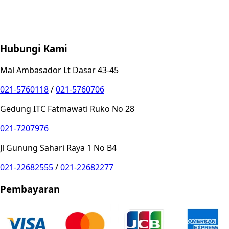
Store Location
Contact
FAQ
Penukaran
Retur
Garansi
Your
Privacy Choices
Hubungi Kami
Mal Ambasador Lt Dasar 43-45
021-5760118
/
021-5760706
Gedung ITC Fatmawati Ruko No 28
021-7207976
Jl Gunung Sahari Raya 1 No B4
021-22682555
/
021-22682277
Pembayaran