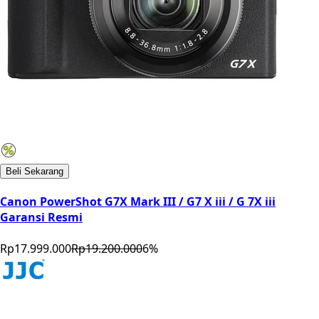
Beli Sekarang
Canon PowerShot G7X Mark III / G7 X iii / G 7X iii
Garansi Resmi
Rp17.999.000
Rp19.200.000
6
%