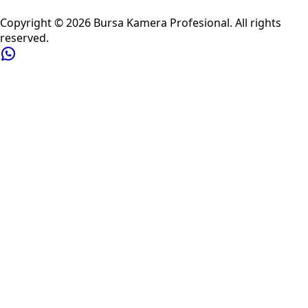
Privacy Policy
Refund Policy
Shipping Policy
Terms of Service
Copyright ©
2026
Bursa Kamera Profesional
. All rights
reserved.