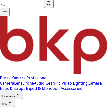
Bursa Kamera Profesional
Camera
Lens
Drone
Audio Gear
Pro Video
Lighting
Camera
Bags & Straps
Tripod & Monopod
Accessories
Indonesia
IDR