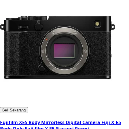
Beli Sekarang
Fujifilm XE5 Body Mirrorless Digital Camera Fuji X-E5
Body Only Fuji film X E5 Garansi Resmi