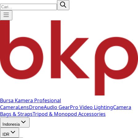
Bursa Kamera Profesional
Camera
Lens
Drone
Audio Gear
Pro Video
Lighting
Camera
Bags & Straps
Tripod & Monopod
Accessories
Indonesia
IDR