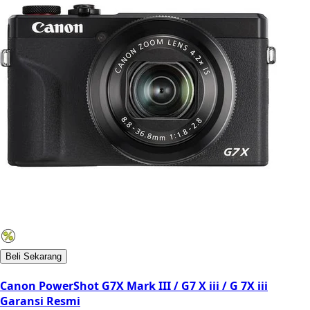
Beli Sekarang
Canon PowerShot G7X Mark III / G7 X iii / G 7X iii
Garansi Resmi