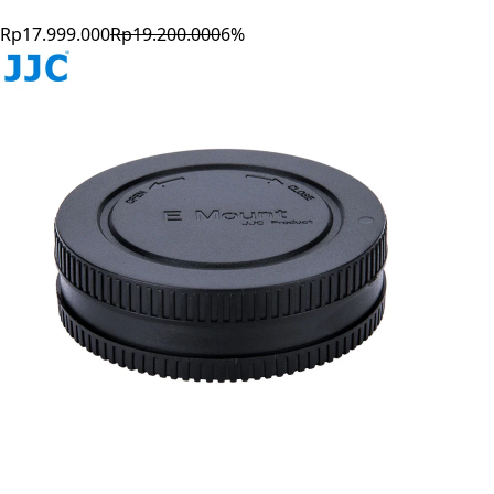
Rp17.999.000
Rp19.200.000
6
%