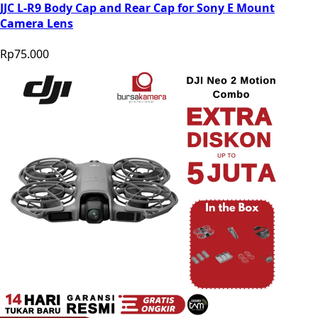
JJC L-R9 Body Cap and Rear Cap for Sony E Mount
Camera Lens
Rp75.000