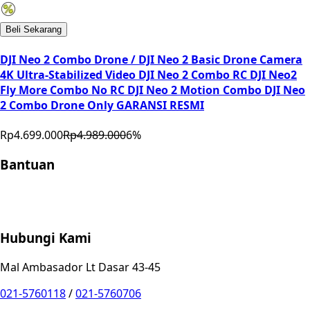
Beli Sekarang
DJI Neo 2 Combo Drone / DJI Neo 2 Basic Drone Camera
4K Ultra-Stabilized Video DJI Neo 2 Combo RC DJI Neo2
Fly More Combo No RC DJI Neo 2 Motion Combo DJI Neo
2 Combo Drone Only GARANSI RESMI
Rp4.699.000
Rp4.989.000
6
%
Bantuan
Store Location
Contact
FAQ
Penukaran
Retur
Garansi
Your
Privacy Choices
Hubungi Kami
Mal Ambasador Lt Dasar 43-45
021-5760118
/
021-5760706