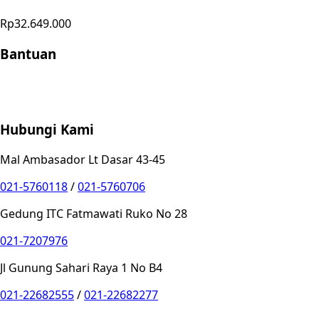
Rp32.649.000
Bantuan
Store Location
Contact
FAQ
Penukaran
Retur
Garansi
Your
Privacy Choices
Hubungi Kami
Mal Ambasador Lt Dasar 43-45
021-5760118
/
021-5760706
Gedung ITC Fatmawati Ruko No 28
021-7207976
Jl Gunung Sahari Raya 1 No B4
021-22682555
/
021-22682277