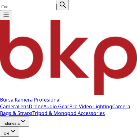
Bursa Kamera Profesional
Camera
Lens
Drone
Audio Gear
Pro Video
Lighting
Camera
Bags & Straps
Tripod & Monopod
Accessories
Indonesia
IDR