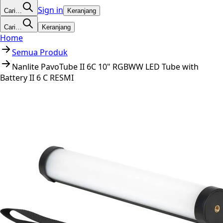
Sign in
Cari…
Keranjang
Cari…
Keranjang
Home
Semua Produk
Nanlite PavoTube II 6C 10" RGBWW LED Tube with
Battery II 6 C RESMI