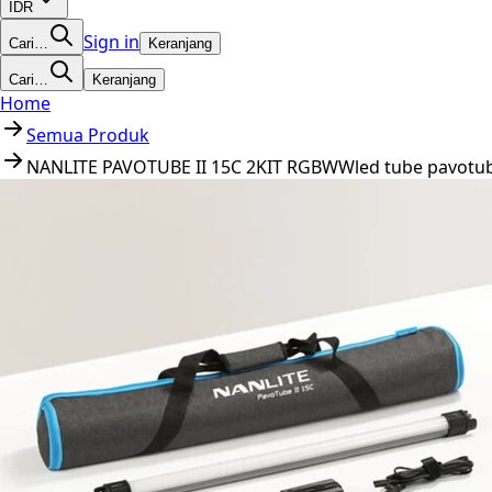
IDR
Sign in
Cari…
Keranjang
Cari…
Keranjang
Home
Semua Produk
NANLITE PAVOTUBE II 15C 2KIT RGBWWled tube pavotube