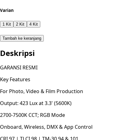
Varian
1 Kit
2 Kit
4 Kit
Tambah ke keranjang
Deskripsi
GARANSI RESMI
Key Features
For Photo, Video & Film Production
Output: 423 Lux at 3.3' (5600K)
2700-7500K CCT; RGB Mode
Onboard, Wireless, DMX & App Control
CRI 97 | TLCI 98 | TM-30 94 & 101