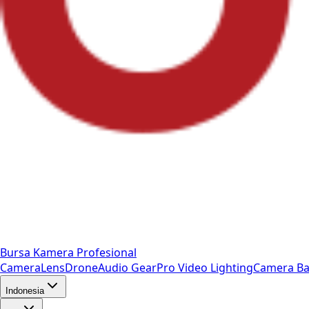
Bursa Kamera Profesional
Camera
Lens
Drone
Audio Gear
Pro Video
Lighting
Camera Ba
Indonesia