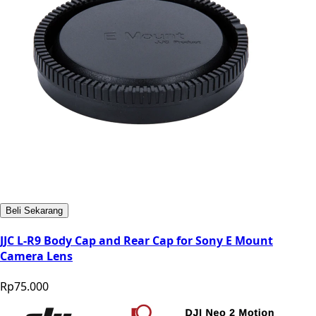
Beli Sekarang
JJC L-R9 Body Cap and Rear Cap for Sony E Mount
Camera Lens
Rp75.000