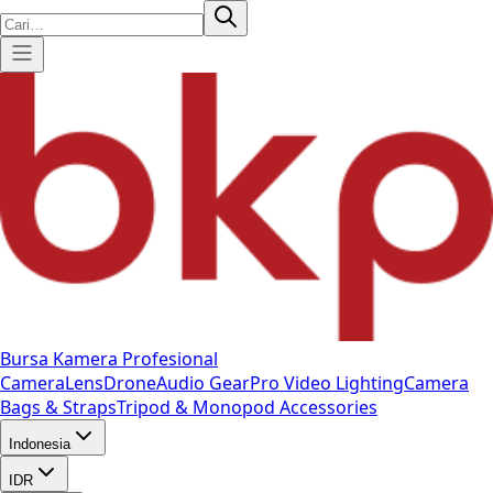
Bursa Kamera Profesional
Camera
Lens
Drone
Audio Gear
Pro Video
Lighting
Camera
Bags & Straps
Tripod & Monopod
Accessories
Indonesia
IDR