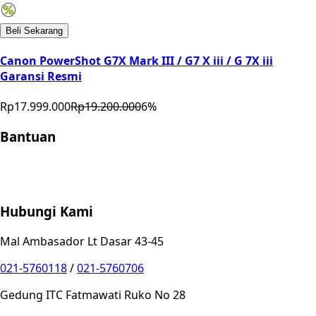
Beli Sekarang
Canon PowerShot G7X Mark III / G7 X iii / G 7X iii
Garansi Resmi
Rp17.999.000
Rp19.200.000
6
%
Bantuan
Store Location
Contact
FAQ
Penukaran
Retur
Garansi
Your
Privacy Choices
Hubungi Kami
Mal Ambasador Lt Dasar 43-45
021-5760118
/
021-5760706
Gedung ITC Fatmawati Ruko No 28