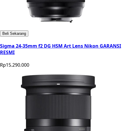
Beli Sekarang
Sigma 24-35mm f2 DG HSM Art Lens Nikon GARANSI
RESMI
Rp15.290.000