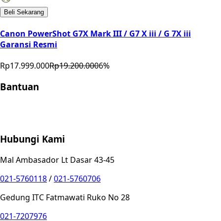
Beli Sekarang
Canon PowerShot G7X Mark III / G7 X iii / G 7X iii
Garansi Resmi
Rp17.999.000
Rp19.200.000
6
%
Bantuan
Store Location
Contact
FAQ
Penukaran
Retur
Garansi
Your
Privacy Choices
Hubungi Kami
Mal Ambasador Lt Dasar 43-45
021-5760118
/
021-5760706
Gedung ITC Fatmawati Ruko No 28
021-7207976