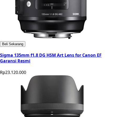
Beli Sekarang
Sigma 135mm f1.8 DG HSM Art Lens for Canon EF
Garansi Resmi
Rp23.120.000