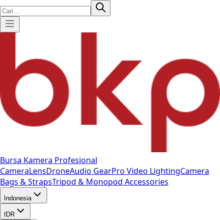
Bursa Kamera Profesional
Camera
Lens
Drone
Audio Gear
Pro Video
Lighting
Camera
Bags & Straps
Tripod & Monopod
Accessories
Indonesia
IDR