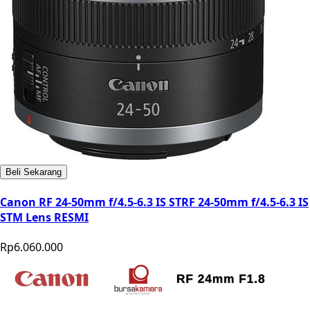
Beli Sekarang
Canon RF 24-50mm f/4.5-6.3 IS STRF 24-50mm f/4.5-6.3 IS
STM Lens RESMI
Rp6.060.000