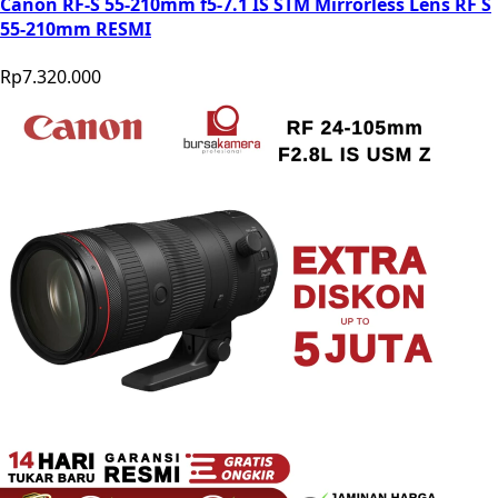
Canon RF-S 55-210mm f5-7.1 IS STM Mirrorless Lens RF S
55-210mm RESMI
Rp7.320.000