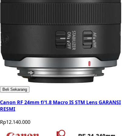
Beli Sekarang
Canon RF 24mm f/1.8 Macro IS STM Lens GARANSI
RESMI
Rp12.140.000