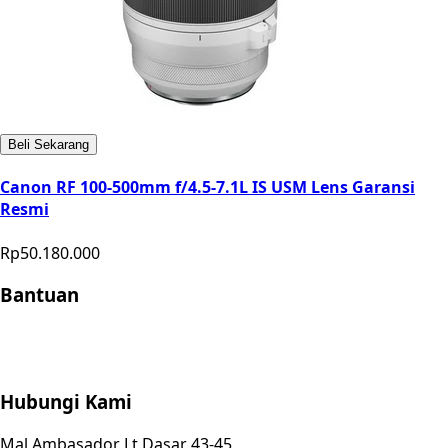
Beli Sekarang
Canon RF 100-500mm f/4.5-7.1L IS USM Lens Garansi
Resmi
Rp50.180.000
Bantuan
Store Location
Contact
FAQ
Penukaran
Retur
Garansi
Your
Privacy Choices
Hubungi Kami
Mal Ambasador Lt Dasar 43-45