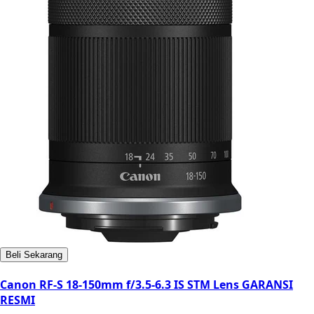
Beli Sekarang
Canon RF-S 18-150mm f/3.5-6.3 IS STM Lens GARANSI
RESMI