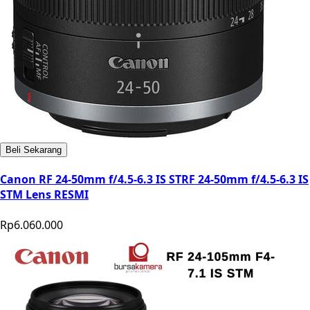
Beli Sekarang
Canon RF 24-50mm f/4.5-6.3 IS STRF 24-50mm f/4.5-6.3 IS
STM Lens RESMI
Rp6.060.000