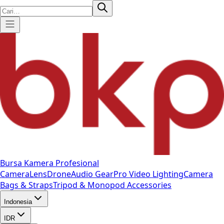
Bursa Kamera Profesional
Camera
Lens
Drone
Audio Gear
Pro Video
Lighting
Camera
Bags & Straps
Tripod & Monopod
Accessories
Indonesia
IDR