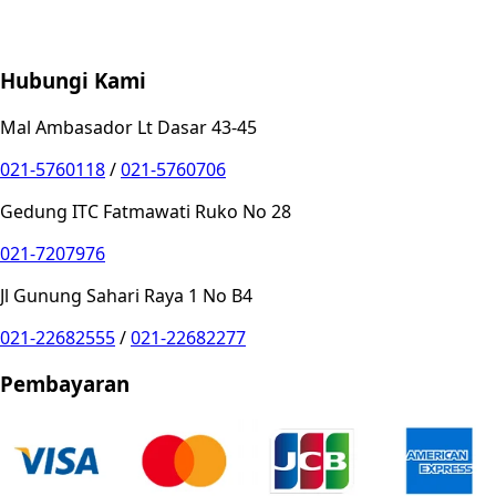
Store Location
Contact
FAQ
Penukaran
Retur
Garansi
Your
Privacy Choices
Hubungi Kami
Mal Ambasador Lt Dasar 43-45
021-5760118
/
021-5760706
Gedung ITC Fatmawati Ruko No 28
021-7207976
Jl Gunung Sahari Raya 1 No B4
021-22682555
/
021-22682277
Pembayaran