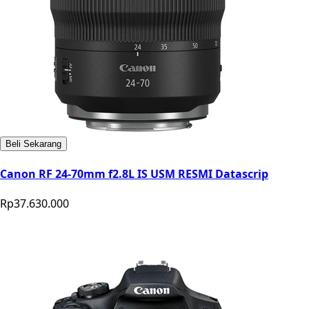
Beli Sekarang
Canon RF 24-70mm f2.8L IS USM RESMI Datascrip
Rp37.630.000