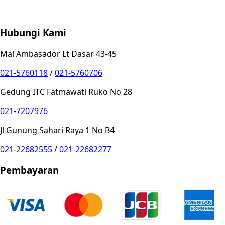
Store Location
Contact
FAQ
Penukaran
Retur
Garansi
Your
Privacy Choices
Hubungi Kami
Mal Ambasador Lt Dasar 43-45
021-5760118
/
021-5760706
Gedung ITC Fatmawati Ruko No 28
021-7207976
Jl Gunung Sahari Raya 1 No B4
021-22682555
/
021-22682277
Pembayaran