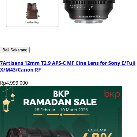
Beli Sekarang
7Artisans 12mm T2.9 APS-C MF Cine Lens for Sony E/Fuji
X/M43/Canon RF
Rp4.999.000