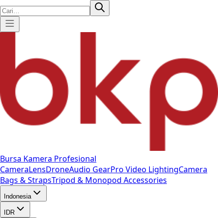
Bursa Kamera Profesional
Camera
Lens
Drone
Audio Gear
Pro Video
Lighting
Camera
Bags & Straps
Tripod & Monopod
Accessories
Indonesia
IDR