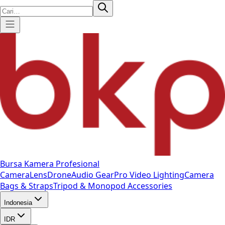
Bursa Kamera Profesional
Camera
Lens
Drone
Audio Gear
Pro Video
Lighting
Camera
Bags & Straps
Tripod & Monopod
Accessories
Indonesia
IDR