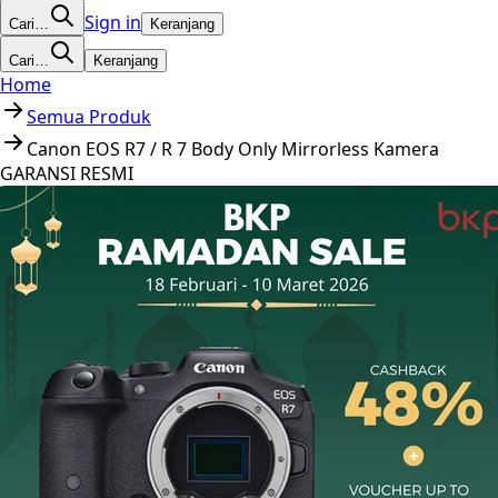
Sign in
Cari…
Keranjang
Cari…
Keranjang
Home
Semua Produk
Canon EOS R7 / R 7 Body Only Mirrorless Kamera
GARANSI RESMI