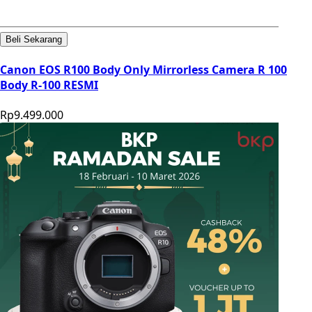
Beli Sekarang
Canon EOS R100 Body Only Mirrorless Camera R 100
Body R-100 RESMI
Rp9.499.000