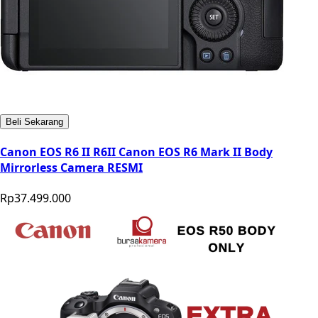
Beli Sekarang
Canon EOS R6 II R6II Canon EOS R6 Mark II Body
Mirrorless Camera RESMI
Rp37.499.000