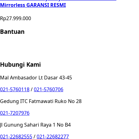
Mirrorless GARANSI RESMI
Rp27.999.000
Bantuan
Store Location
Contact
FAQ
Penukaran
Retur
Garansi
Your
Privacy Choices
Hubungi Kami
Mal Ambasador Lt Dasar 43-45
021-5760118
/
021-5760706
Gedung ITC Fatmawati Ruko No 28
021-7207976
Jl Gunung Sahari Raya 1 No B4
021-22682555
/
021-22682277