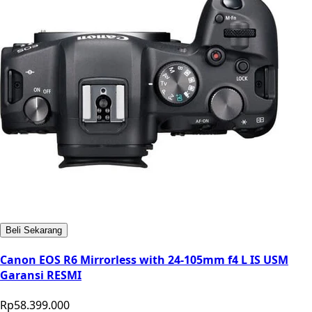
Beli Sekarang
Canon EOS R6 Mirrorless with 24-105mm f4 L IS USM
Garansi RESMI
Rp58.399.000