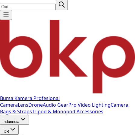
Bursa Kamera Profesional
Camera
Lens
Drone
Audio Gear
Pro Video
Lighting
Camera
Bags & Straps
Tripod & Monopod
Accessories
Indonesia
IDR