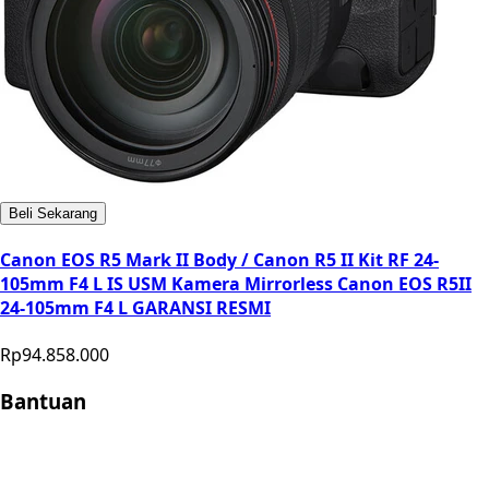
Beli Sekarang
Canon EOS R5 Mark II Body / Canon R5 II Kit RF 24-
105mm F4 L IS USM Kamera Mirrorless Canon EOS R5II
24-105mm F4 L GARANSI RESMI
Rp94.858.000
Bantuan
Store Location
Contact
FAQ
Penukaran
Retur
Garansi
Your
Privacy Choices