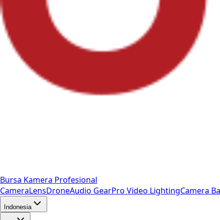
Bursa Kamera Profesional
Camera
Lens
Drone
Audio Gear
Pro Video
Lighting
Camera Ba
Indonesia