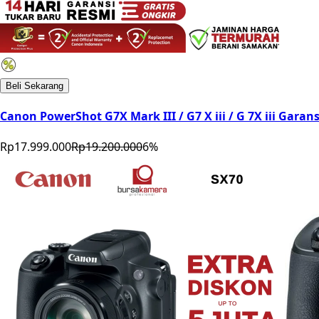
Beli Sekarang
Canon PowerShot G7X Mark III / G7 X iii / G 7X iii Garan
Rp17.999.000
Rp19.200.000
6
%