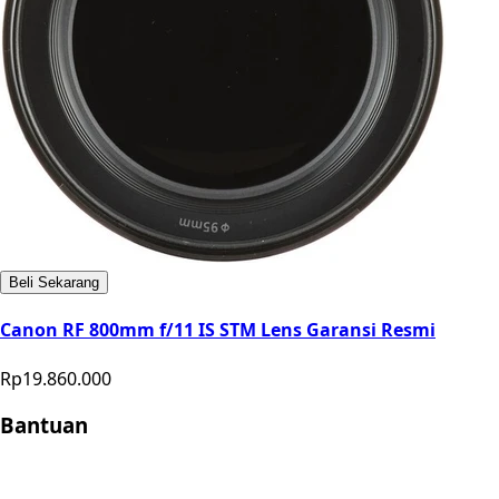
Beli Sekarang
Canon RF 800mm f/11 IS STM Lens Garansi Resmi
Rp19.860.000
Bantuan
Store Location
Contact
FAQ
Penukaran
Retur
Garansi
Your
Privacy Choices