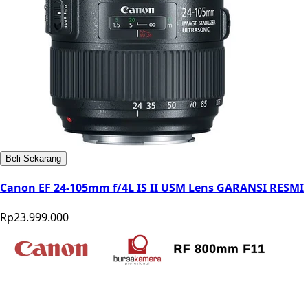
Beli Sekarang
Canon EF 24-105mm f/4L IS II USM Lens GARANSI RESMI
Rp23.999.000