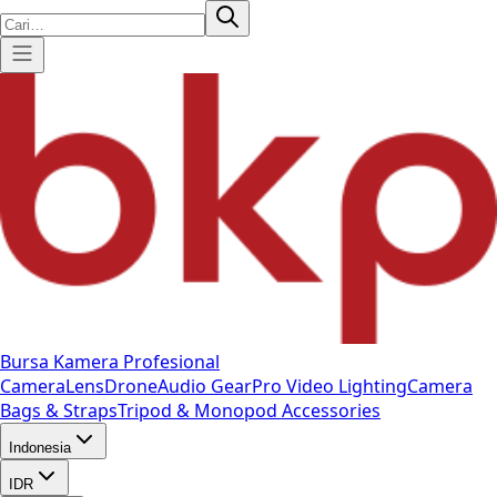
Bursa Kamera Profesional
Camera
Lens
Drone
Audio Gear
Pro Video
Lighting
Camera
Bags & Straps
Tripod & Monopod
Accessories
Indonesia
IDR