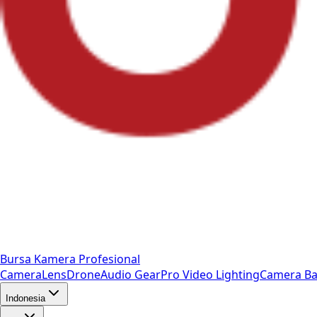
Bursa Kamera Profesional
Camera
Lens
Drone
Audio Gear
Pro Video
Lighting
Camera Ba
Indonesia