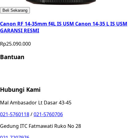
Beli Sekarang
Canon RF 14-35mm f4L IS USM Canon 14-35 L IS USM
GARANSI RESMI
Rp25.090.000
Bantuan
Store Location
Contact
FAQ
Penukaran
Retur
Garansi
Your
Privacy Choices
Hubungi Kami
Mal Ambasador Lt Dasar 43-45
021-5760118
/
021-5760706
Gedung ITC Fatmawati Ruko No 28
021-7207976