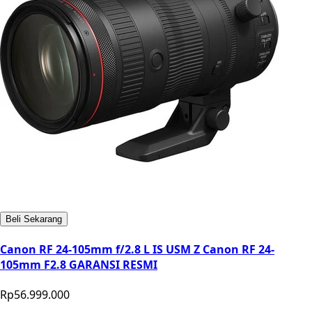
Beli Sekarang
Canon RF 24-105mm f/2.8 L IS USM Z Canon RF 24-
105mm F2.8 GARANSI RESMI
Rp56.999.000