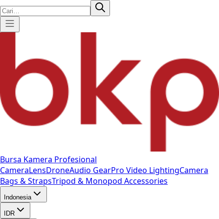
Bursa Kamera Profesional
Camera
Lens
Drone
Audio Gear
Pro Video
Lighting
Camera
Bags & Straps
Tripod & Monopod
Accessories
Indonesia
IDR