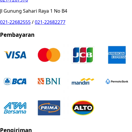
Jl Gunung Sahari Raya 1 No B4
021-22682555
/
021-22682277
Pembayaran
Pengiriman