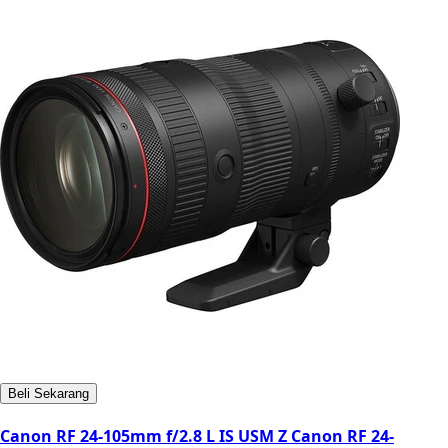
Beli Sekarang
Canon RF 24-105mm f/2.8 L IS USM Z Canon RF 24-