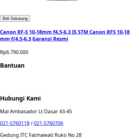
Beli Sekarang
Canon RF-S 10-18mm f4.5-6.3 IS STM Canon RFS 10-18
mm f/4.5-6.3 Garansi Resmi
Rp6.790.000
Bantuan
Store Location
Contact
FAQ
Penukaran
Retur
Garansi
Your
Privacy Choices
Hubungi Kami
Mal Ambasador Lt Dasar 43-45
021-5760118
/
021-5760706
Gedung ITC Fatmawati Ruko No 28