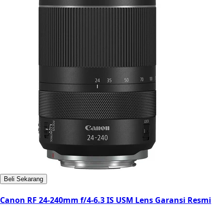
Beli Sekarang
Canon RF 24-240mm f/4-6.3 IS USM Lens Garansi Resmi