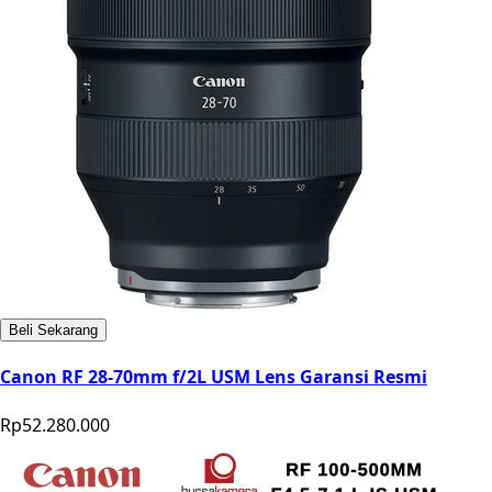
Beli Sekarang
Canon RF 28-70mm f/2L USM Lens Garansi Resmi
Rp52.280.000