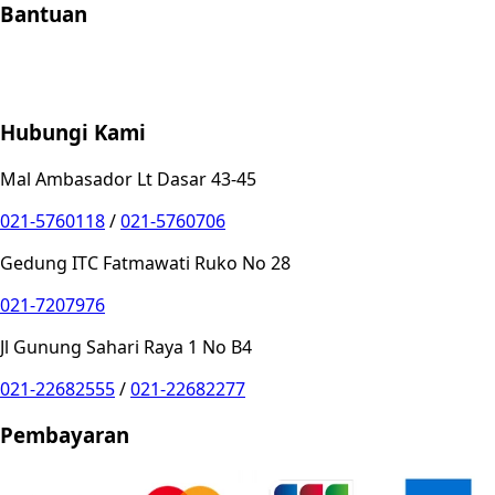
Bantuan
Store Location
Contact
FAQ
Penukaran
Retur
Garansi
Your
Privacy Choices
Hubungi Kami
Mal Ambasador Lt Dasar 43-45
021-5760118
/
021-5760706
Gedung ITC Fatmawati Ruko No 28
021-7207976
Jl Gunung Sahari Raya 1 No B4
021-22682555
/
021-22682277
Pembayaran