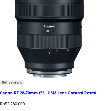
Beli Sekarang
Canon RF 28-70mm f/2L USM Lens Garansi Resmi
Rp52.280.000