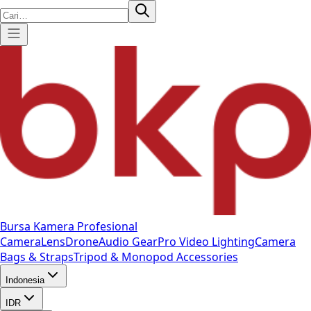
Bursa Kamera Profesional
Camera
Lens
Drone
Audio Gear
Pro Video
Lighting
Camera
Bags & Straps
Tripod & Monopod
Accessories
Indonesia
IDR