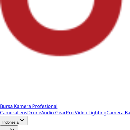
Bursa Kamera Profesional
Camera
Lens
Drone
Audio Gear
Pro Video
Lighting
Camera Ba
Indonesia