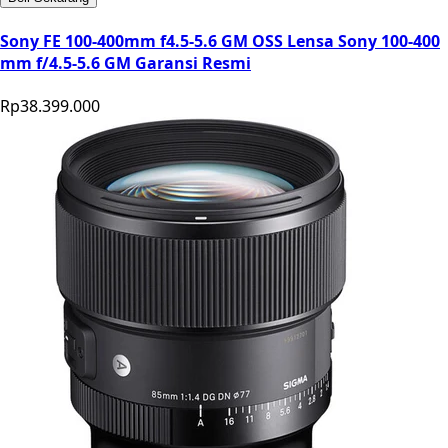
Sony FE 100-400mm f4.5-5.6 GM OSS Lensa Sony 100-400
mm f/4.5-5.6 GM Garansi Resmi
Rp38.399.000