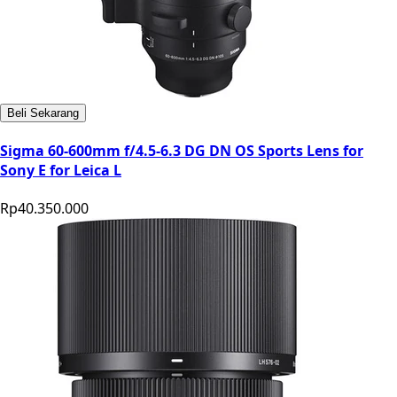
Beli Sekarang
Sigma 60-600mm f/4.5-6.3 DG DN OS Sports Lens for
Sony E for Leica L
Rp40.350.000