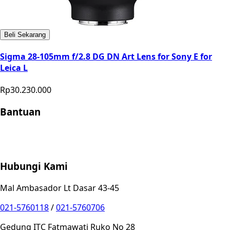
Beli Sekarang
Sigma 28-105mm f/2.8 DG DN Art Lens for Sony E for
Leica L
Rp30.230.000
Bantuan
Store Location
Contact
FAQ
Penukaran
Retur
Garansi
Your
Privacy Choices
Hubungi Kami
Mal Ambasador Lt Dasar 43-45
021-5760118
/
021-5760706
Gedung ITC Fatmawati Ruko No 28