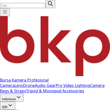
Bursa Kamera Profesional
Camera
Lens
Drone
Audio Gear
Pro Video
Lighting
Camera
Bags & Straps
Tripod & Monopod
Accessories
Indonesia
IDR