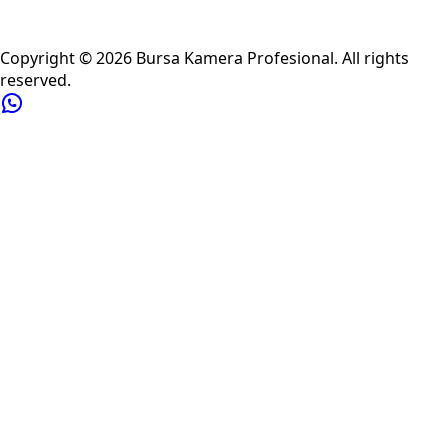
Privacy Policy
Refund Policy
Shipping Policy
Terms of Service
Copyright ©
2026
Bursa Kamera Profesional
. All rights
reserved.