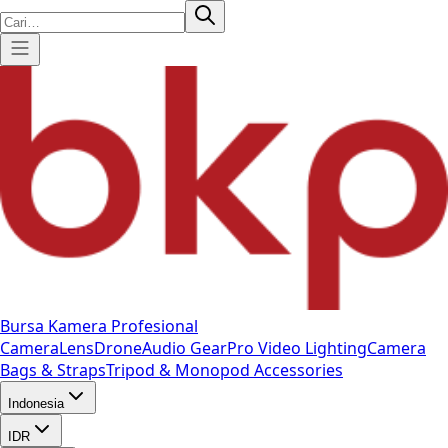
Bursa Kamera Profesional
Camera
Lens
Drone
Audio Gear
Pro Video
Lighting
Camera
Bags & Straps
Tripod & Monopod
Accessories
Indonesia
IDR