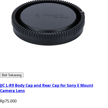
Beli Sekarang
JJC L-R9 Body Cap and Rear Cap for Sony E Mount
Camera Lens
Rp75.000