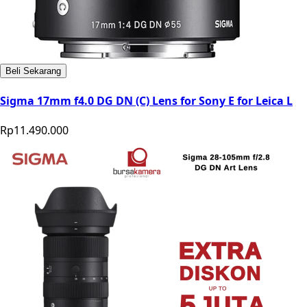
Beli Sekarang
Sigma 17mm f4.0 DG DN (C) Lens for Sony E for Leica L
Rp11.490.000