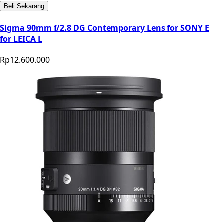
Beli Sekarang
Sigma 90mm f/2.8 DG Contemporary Lens for SONY E
for LEICA L
Rp12.600.000