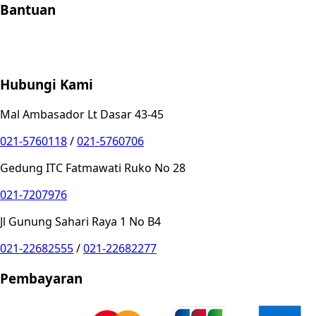
Bantuan
Store Location
Contact
FAQ
Penukaran
Retur
Garansi
Your
Privacy Choices
Hubungi Kami
Mal Ambasador Lt Dasar 43-45
021-5760118
/
021-5760706
Gedung ITC Fatmawati Ruko No 28
021-7207976
Jl Gunung Sahari Raya 1 No B4
021-22682555
/
021-22682277
Pembayaran