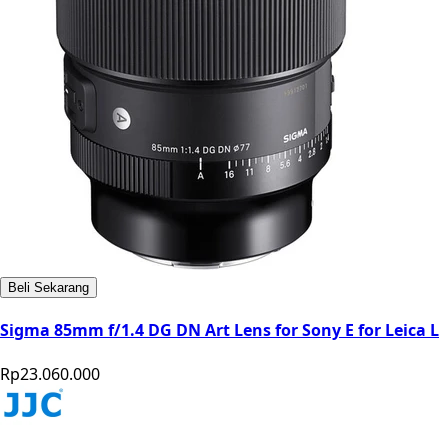
Beli Sekarang
Sigma 85mm f/1.4 DG DN Art Lens for Sony E for Leica L
Rp23.060.000