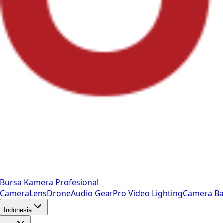
Bursa Kamera Profesional
Camera
Lens
Drone
Audio Gear
Pro Video
Lighting
Camera Ba
Indonesia