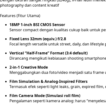
Dengan ukuran sangat ringkas (±240g), X-Half lebih men
photography dan content kreatif
Features (Fitur Utama)
18MP 1-inch BSI CMOS Sensor
Sensor compact dengan kualitas cukup baik untuk pe
Fixed Lens 32mm (equiv.) f/2.8
Focal length versatile untuk street, daily, dan lifestyl
Vertical “Half-Frame” Format (3:4 default)
Dirancang mengikuti kebiasaan shooting smartphone (
2-in-1 Creative Mode
Menggabungkan dua foto/video menjadi satu frame un
Film Simulation & Analog-Inspired Filters
Termasuk efek seperti light leaks, grain, expired film, 
Film Camera Mode (Simulasi roll film)
Pengalaman seperti kamera analog: harus “menyelesai