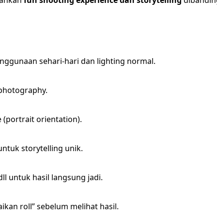
ekankan
fun shooting experience dan storytelling
dibanding
nggunaan sehari-hari dan lighting normal.
e photography.
portrait orientation).
tuk storytelling unik.
dll untuk hasil langsung jadi.
kan roll” sebelum melihat hasil.