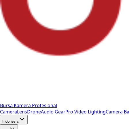
Bursa Kamera Profesional
Camera
Lens
Drone
Audio Gear
Pro Video
Lighting
Camera Ba
Indonesia