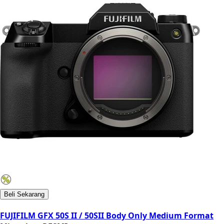
Beli Sekarang
FUJIFILM GFX 50S II / 50SII Body Only Medium Format