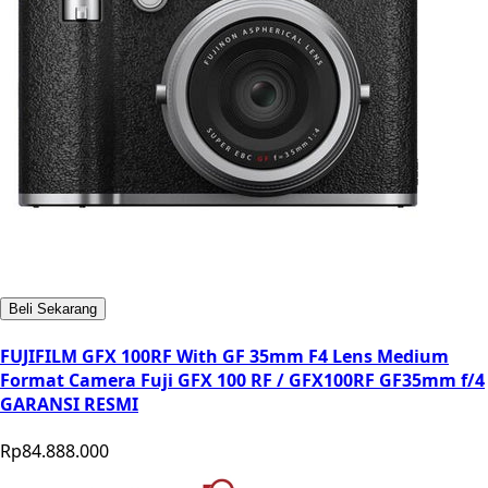
Beli Sekarang
FUJIFILM GFX 100RF With GF 35mm F4 Lens Medium
Format Camera Fuji GFX 100 RF / GFX100RF GF35mm f/4
GARANSI RESMI
Rp84.888.000