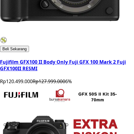
Beli Sekarang
Fujifilm GFX100 II Body Only Fuji GFX 100 Mark 2 Fuji
GFX100II RESMI
Rp120.499.000
Rp127.999.000
6
%