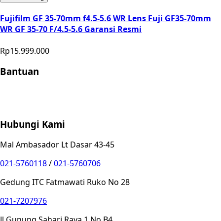
Fujifilm GF 35-70mm f4.5-5.6 WR Lens Fuji GF35-70mm
WR GF 35-70 F/4.5-5.6 Garansi Resmi
Rp15.999.000
Bantuan
Store Location
Contact
FAQ
Penukaran
Retur
Garansi
Your
Privacy Choices
Hubungi Kami
Mal Ambasador Lt Dasar 43-45
021-5760118
/
021-5760706
Gedung ITC Fatmawati Ruko No 28
021-7207976
Jl Gunung Sahari Raya 1 No B4