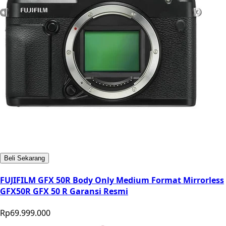
Beli Sekarang
FUJIFILM GFX 50R Body Only Medium Format Mirrorless
GFX50R GFX 50 R Garansi Resmi
Rp69.999.000