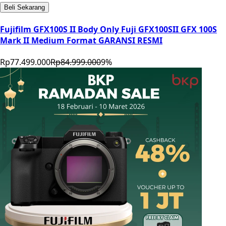
Beli Sekarang
Fujifilm GFX100S II Body Only Fuji GFX100SII GFX 100S
Mark II Medium Format GARANSI RESMI
Rp77.499.000
Rp84.999.000
9
%