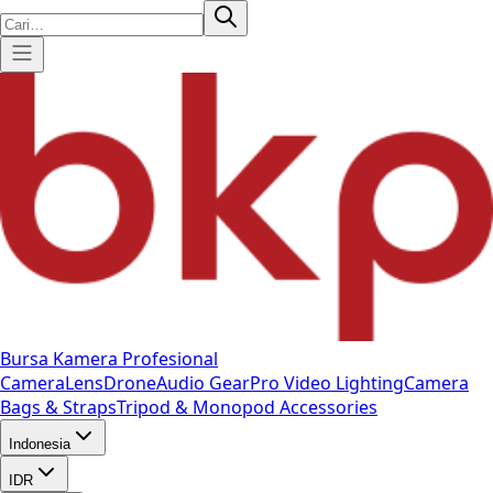
Bursa Kamera Profesional
Camera
Lens
Drone
Audio Gear
Pro Video
Lighting
Camera
Bags & Straps
Tripod & Monopod
Accessories
Indonesia
IDR