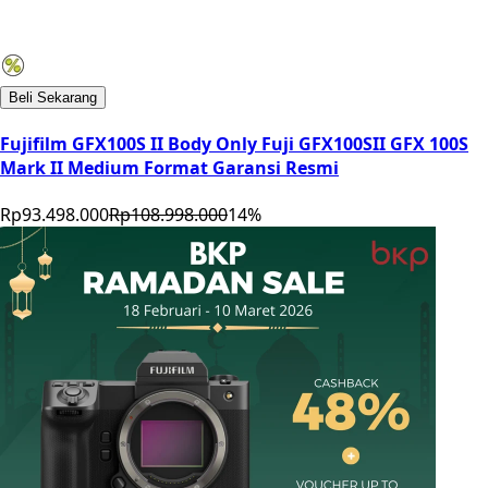
Beli Sekarang
Fujifilm GFX100S II Body Only Fuji GFX100SII GFX 100S
Mark II Medium Format Garansi Resmi
Rp93.498.000
Rp108.998.000
14
%