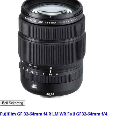
Beli Sekarang
Fujifilm GF 32-64mm f4 R LM WR Fuji GF32-64mm f/4