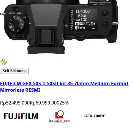
Beli Sekarang
FUJIFILM GFX 50S II 50SII kit 35-70mm Medium Format
Mirrorless RESMI
Rp52.499.000
Rp69.999.000
25
%