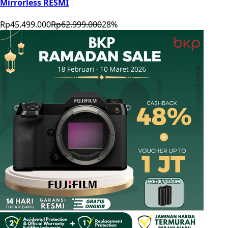
Mirrorless RESMI
Rp45.499.000
Rp62.999.000
28
%