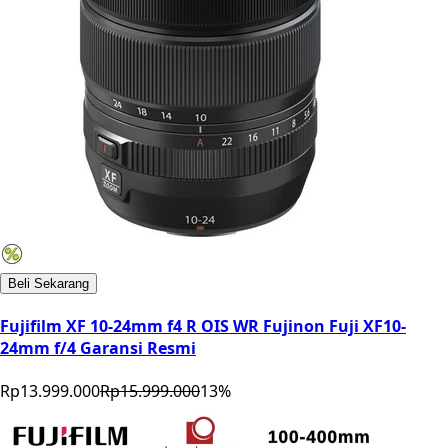
Beli Sekarang
Fujifilm XF 10-24mm f4 R OIS WR Fujinon Fuji XF10-
24mm f/4 Garansi Resmi
Rp13.999.000
Rp15.999.000
13
%