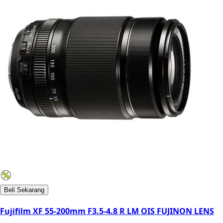
Beli Sekarang
Fujifilm XF 55-200mm F3.5-4.8 R LM OIS FUJINON LENS