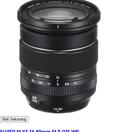
Beli Sekarang
FUJIFILM XF 16-80mm f4 R OIS WR