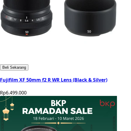
Beli Sekarang
Fujifilm XF 50mm f2 R WR Lens (Black & Silver)
Rp6.499.000