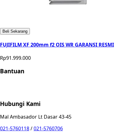
Beli Sekarang
FUJIFILM XF 200mm f2 OIS WR GARANSI RESMI
Rp91.999.000
Bantuan
Store Location
Contact
FAQ
Penukaran
Retur
Garansi
Your
Privacy Choices
Hubungi Kami
Mal Ambasador Lt Dasar 43-45
021-5760118
/
021-5760706