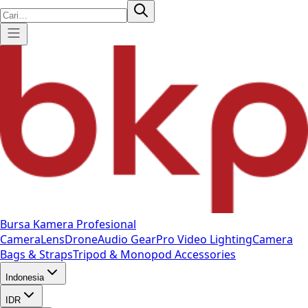
Bursa Kamera Profesional
Camera
Lens
Drone
Audio Gear
Pro Video
Lighting
Camera
Bags & Straps
Tripod & Monopod
Accessories
Indonesia
IDR