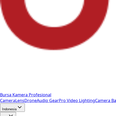
Bursa Kamera Profesional
Camera
Lens
Drone
Audio Gear
Pro Video
Lighting
Camera Ba
Indonesia