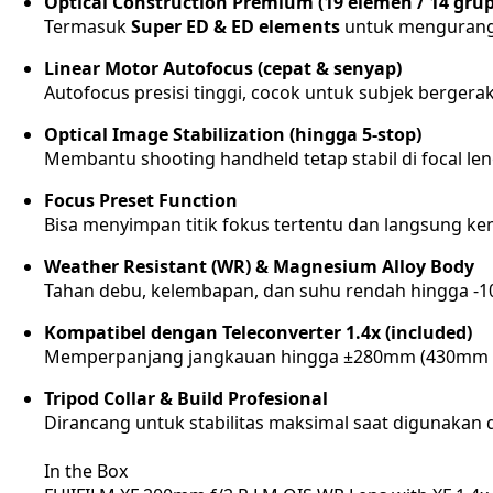
Optical Construction Premium (19 elemen / 14 grup
Termasuk
Super ED & ED elements
untuk mengurangi
Linear Motor Autofocus (cepat & senyap)
Autofocus presisi tinggi, cocok untuk subjek berger
Optical Image Stabilization (hingga 5-stop)
Membantu shooting handheld tetap stabil di focal le
Focus Preset Function
Bisa menyimpan titik fokus tertentu dan langsung kem
Weather Resistant (WR) & Magnesium Alloy Body
Tahan debu, kelembapan, dan suhu rendah hingga -1
Kompatibel dengan Teleconverter 1.4x (included)
Memperpanjang jangkauan hingga ±280mm (430mm eq
Tripod Collar & Build Profesional
Dirancang untuk stabilitas maksimal saat digunaka
In the Box