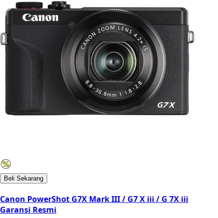
Beli Sekarang
Canon PowerShot G7X Mark III / G7 X iii / G 7X iii
Garansi Resmi