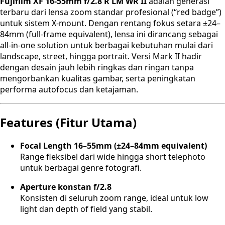
Fujifilm XF 16-55mm f/2.8 R LM WR II
adalah generasi
terbaru dari lensa zoom standar profesional (“red badge”)
untuk sistem X-mount. Dengan rentang fokus setara ±24–
84mm (full-frame equivalent), lensa ini dirancang sebagai
all-in-one solution untuk berbagai kebutuhan mulai dari
landscape, street, hingga portrait. Versi Mark II hadir
dengan desain jauh lebih ringkas dan ringan tanpa
mengorbankan kualitas gambar, serta peningkatan
performa autofocus dan ketajaman.
Features (Fitur Utama)
Focal Length 16–55mm (±24–84mm equivalent)
Range fleksibel dari wide hingga short telephoto
untuk berbagai genre fotografi.
Aperture konstan f/2.8
Konsisten di seluruh zoom range, ideal untuk low
light dan depth of field yang stabil.