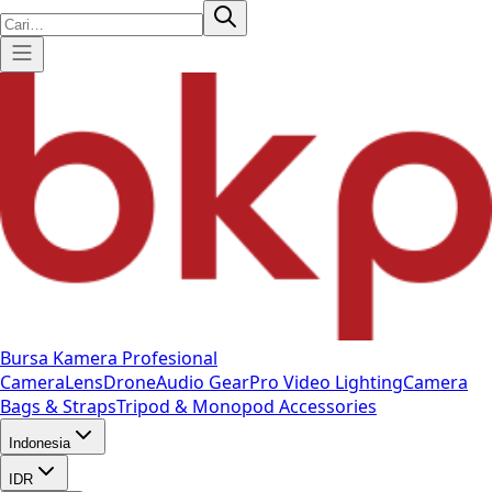
Bursa Kamera Profesional
Camera
Lens
Drone
Audio Gear
Pro Video
Lighting
Camera
Bags & Straps
Tripod & Monopod
Accessories
Indonesia
IDR