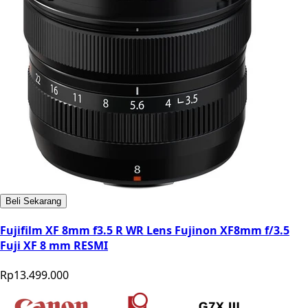
Beli Sekarang
Fujifilm XF 8mm f3.5 R WR Lens Fujinon XF8mm f/3.5
Fuji XF 8 mm RESMI
Rp13.499.000