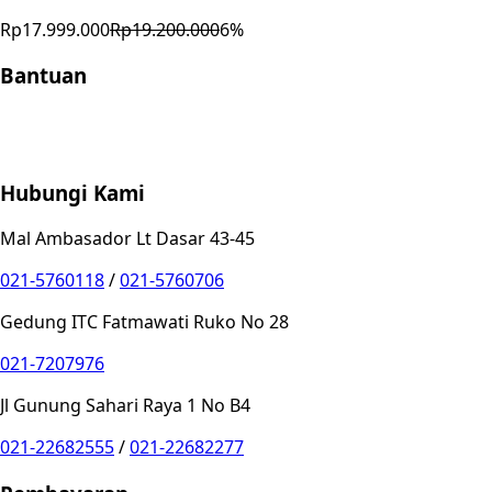
Rp17.999.000
Rp19.200.000
6
%
Bantuan
Store Location
Contact
FAQ
Penukaran
Retur
Garansi
Your
Privacy Choices
Hubungi Kami
Mal Ambasador Lt Dasar 43-45
021-5760118
/
021-5760706
Gedung ITC Fatmawati Ruko No 28
021-7207976
Jl Gunung Sahari Raya 1 No B4
021-22682555
/
021-22682277