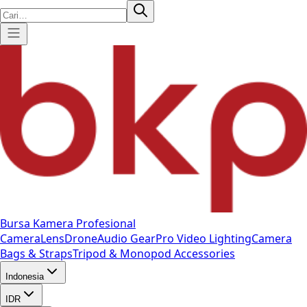
Bursa Kamera Profesional
Camera
Lens
Drone
Audio Gear
Pro Video
Lighting
Camera
Bags & Straps
Tripod & Monopod
Accessories
Indonesia
IDR