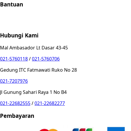
Bantuan
Store Location
Contact
FAQ
Penukaran
Retur
Garansi
Your
Privacy Choices
Hubungi Kami
Mal Ambasador Lt Dasar 43-45
021-5760118
/
021-5760706
Gedung ITC Fatmawati Ruko No 28
021-7207976
Jl Gunung Sahari Raya 1 No B4
021-22682555
/
021-22682277
Pembayaran