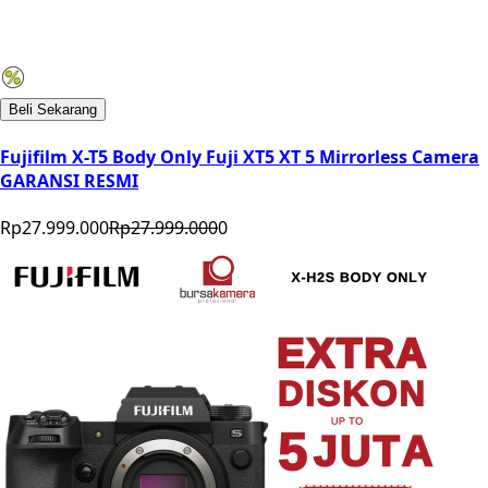
Beli Sekarang
Fujifilm X-T5 Body Only Fuji XT5 XT 5 Mirrorless Camera
GARANSI RESMI
Rp27.999.000
Rp27.999.000
0