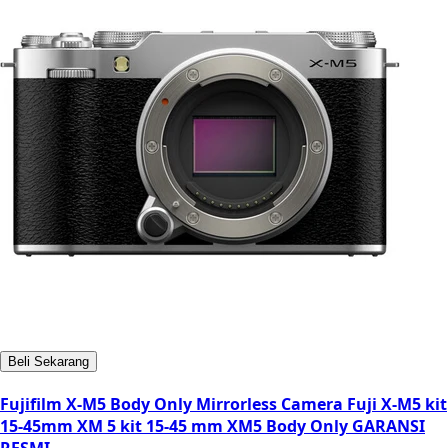
Beli Sekarang
Fujifilm X-M5 Body Only Mirrorless Camera Fuji X-M5 kit
15-45mm XM 5 kit 15-45 mm XM5 Body Only GARANSI