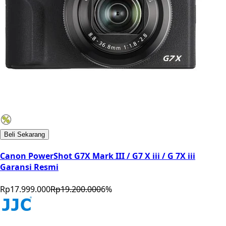
Beli Sekarang
Canon PowerShot G7X Mark III / G7 X iii / G 7X iii
Garansi Resmi
Rp17.999.000
Rp19.200.000
6
%