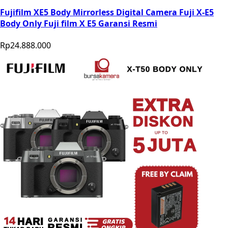
Fujifilm XE5 Body Mirrorless Digital Camera Fuji X-E5
Body Only Fuji film X E5 Garansi Resmi
Rp24.888.000