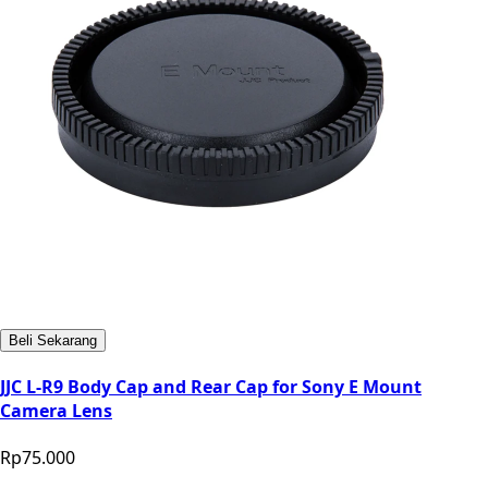
Beli Sekarang
JJC L-R9 Body Cap and Rear Cap for Sony E Mount
Camera Lens
Rp75.000