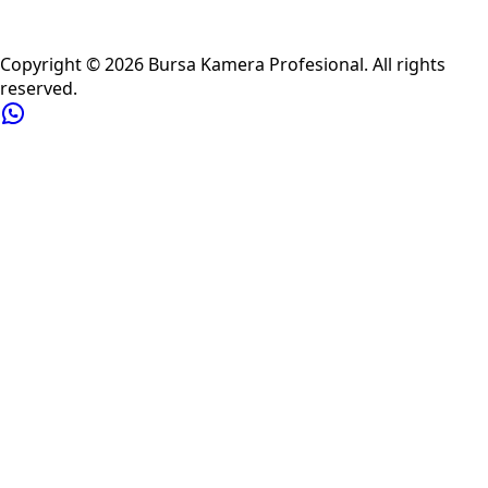
Privacy Policy
Refund Policy
Shipping Policy
Terms of Service
Copyright ©
2026
Bursa Kamera Profesional
. All rights
reserved.