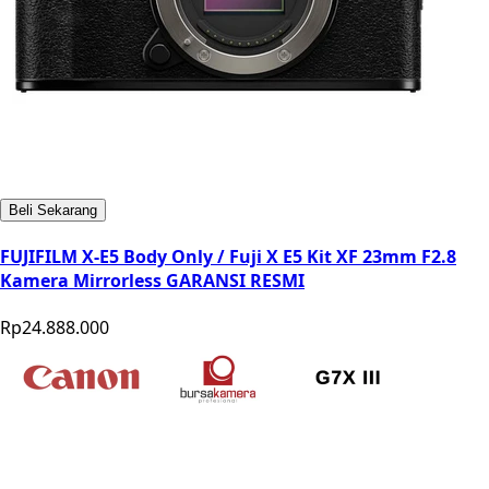
Beli Sekarang
FUJIFILM X-E5 Body Only / Fuji X E5 Kit XF 23mm F2.8
Kamera Mirrorless GARANSI RESMI
Rp24.888.000