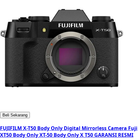
Beli Sekarang
FUJIFILM X-T50 Body Only Digital Mirrorless Camera Fuji
XT50 Body Only XT-50 Body Only X T50 GARANSI RESMI