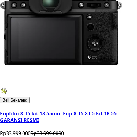
Beli Sekarang
Fujifilm X-T5 kit 18-55mm Fuji X T5 XT 5 kit 18-55
GARANSI RESMI
Rp33.999.000
Rp33.999.000
0