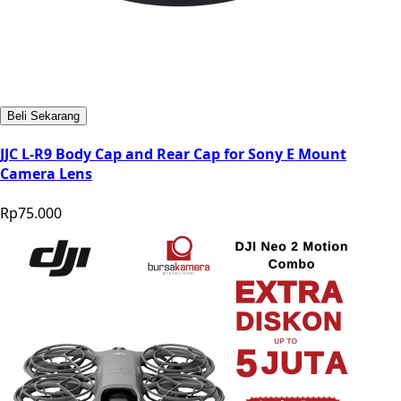
Beli Sekarang
JJC L-R9 Body Cap and Rear Cap for Sony E Mount
Camera Lens
Rp75.000