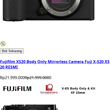
Beli Sekarang
Fujifilm XS20 Body Only Mirrorless Camera Fuji X-S20 XS
20 RESMI
Rp21.999.000
Rp21.999.000
0