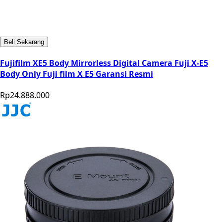
Beli Sekarang
Fujifilm XE5 Body Mirrorless Digital Camera Fuji X-E5
Body Only Fuji film X E5 Garansi Resmi
Rp24.888.000