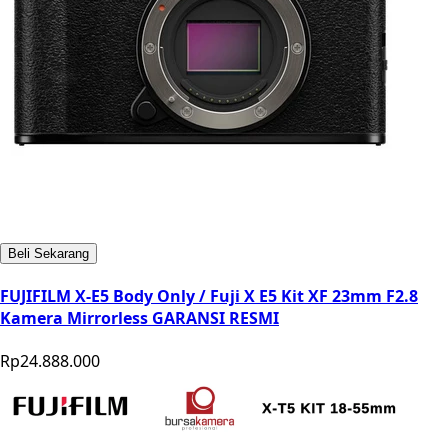
Beli Sekarang
FUJIFILM X-E5 Body Only / Fuji X E5 Kit XF 23mm F2.8
Kamera Mirrorless GARANSI RESMI
Rp24.888.000