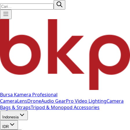
Bursa Kamera Profesional
Camera
Lens
Drone
Audio Gear
Pro Video
Lighting
Camera
Bags & Straps
Tripod & Monopod
Accessories
Indonesia
IDR