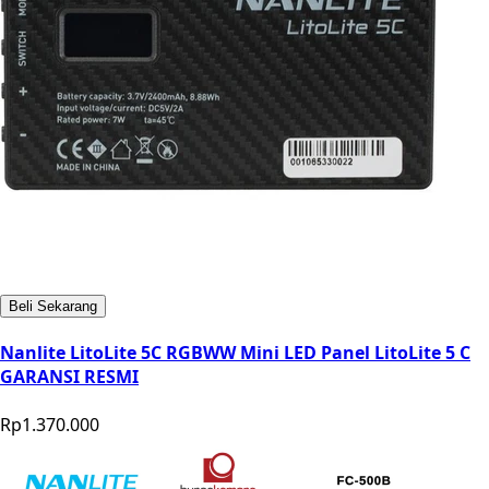
Beli Sekarang
Nanlite LitoLite 5C RGBWW Mini LED Panel LitoLite 5 C
GARANSI RESMI
Rp1.370.000