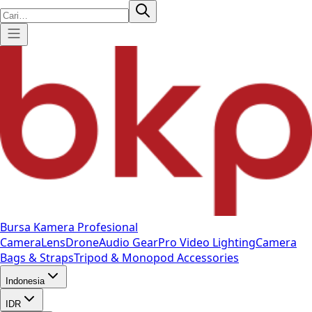
Bursa Kamera Profesional
Camera
Lens
Drone
Audio Gear
Pro Video
Lighting
Camera
Bags & Straps
Tripod & Monopod
Accessories
Indonesia
IDR