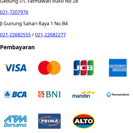
Gedung ITC Fatmawati Ruko No 28
021-7207976
Jl Gunung Sahari Raya 1 No B4
021-22682555
/
021-22682277
Pembayaran