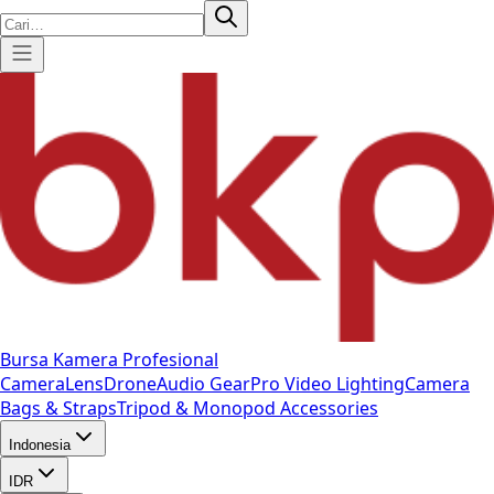
Bursa Kamera Profesional
Camera
Lens
Drone
Audio Gear
Pro Video
Lighting
Camera
Bags & Straps
Tripod & Monopod
Accessories
Indonesia
IDR