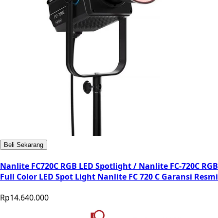
Beli Sekarang
Nanlite FC720C RGB LED Spotlight / Nanlite FC-720C RGB
Full Color LED Spot Light Nanlite FC 720 C Garansi Resmi
Rp14.640.000