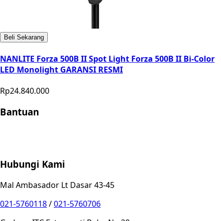
Beli Sekarang
NANLITE Forza 500B II Spot Light Forza 500B II Bi-Color
LED Monolight GARANSI RESMI
Rp24.840.000
Bantuan
Store Location
Contact
FAQ
Penukaran
Retur
Garansi
Your
Privacy Choices
Hubungi Kami
Mal Ambasador Lt Dasar 43-45
021-5760118
/
021-5760706