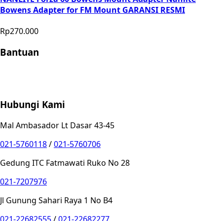
Bowens Adapter for FM Mount GARANSI RESMI
Rp270.000
Bantuan
Store Location
Contact
FAQ
Penukaran
Retur
Garansi
Your
Privacy Choices
Hubungi Kami
Mal Ambasador Lt Dasar 43-45
021-5760118
/
021-5760706
Gedung ITC Fatmawati Ruko No 28
021-7207976
Jl Gunung Sahari Raya 1 No B4
021-22682555
/
021-22682277