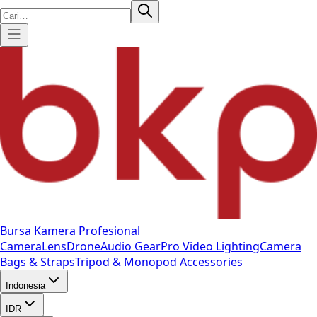
Bursa Kamera Profesional
Camera
Lens
Drone
Audio Gear
Pro Video
Lighting
Camera
Bags & Straps
Tripod & Monopod
Accessories
Indonesia
IDR