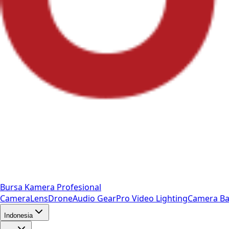
Bursa Kamera Profesional
Camera
Lens
Drone
Audio Gear
Pro Video
Lighting
Camera Ba
Indonesia