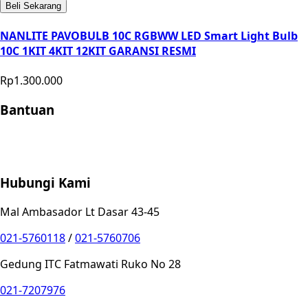
Beli Sekarang
NANLITE PAVOBULB 10C RGBWW LED Smart Light Bulb
10C 1KIT 4KIT 12KIT GARANSI RESMI
Rp1.300.000
Bantuan
Store Location
Contact
FAQ
Penukaran
Retur
Garansi
Your
Privacy Choices
Hubungi Kami
Mal Ambasador Lt Dasar 43-45
021-5760118
/
021-5760706
Gedung ITC Fatmawati Ruko No 28
021-7207976