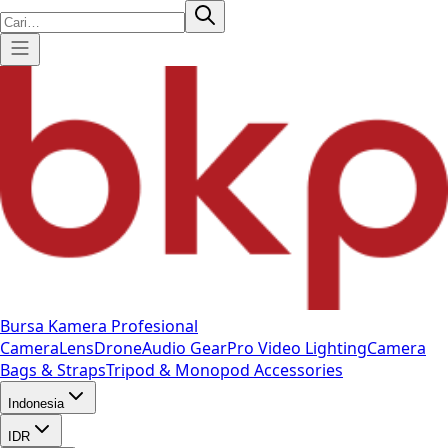
Bursa Kamera Profesional
Camera
Lens
Drone
Audio Gear
Pro Video
Lighting
Camera
Bags & Straps
Tripod & Monopod
Accessories
Indonesia
IDR