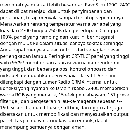
membuatnya dua kali lebih besar dari PavoSlim 120C. 240C
dapat dilipat menjadi dua untuk penyimpanan dan
perjalanan, tetap menyala sampai tertutup sepenuhnya.
Menawarkan rentang temperatur warna variabel yang
luas dari 2700 hingga 7500K dan peredupan 0 hingga
100%, panel yang ramping dan kuat ini berintegrasi
dengan mulus ke dalam situasi cahaya sekitar, sehingga
Anda dapat menyesuaikan output dari sebagian besar
perlengkapan lampu. Peringkat CRI/TLCI panel yang tinggi
yaitu 96/97 memberikan akurasi warna dan rendering
yang tinggi, dan beberapa opsi kontrol onboard dan
nirkabel memudahkan penyesuaian kreatif. Versi ini
dilengkapi dengan LumenRadio CRMX internal untuk
koneksi yang nyaman ke DMX nirkabel. 240C memberikan
warna RGB yang menarik, 15 efek pencahayaan, 151 preset
filter gel, dan pergeseran hijau-ke-magenta sebesar +/-
150. Selain itu, dua diffuser, softbox, dan egg crate juga
disertakan untuk memodifikasi dan menyesuaikan output
panel. Tas jinjing yang ringkas dan empuk, dapat
menampung semuanya dengan aman.