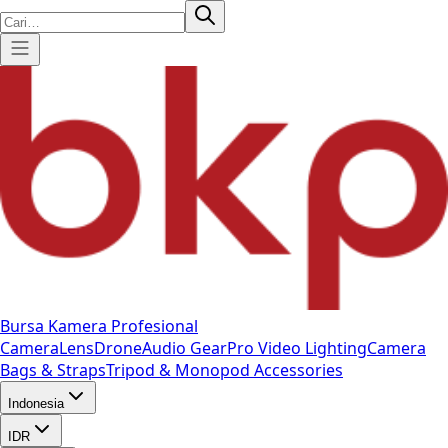
Bursa Kamera Profesional
Camera
Lens
Drone
Audio Gear
Pro Video
Lighting
Camera
Bags & Straps
Tripod & Monopod
Accessories
Indonesia
IDR