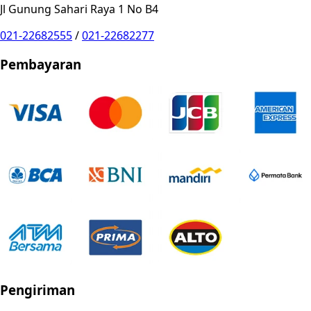
Jl Gunung Sahari Raya 1 No B4
021-22682555
/
021-22682277
Pembayaran
Pengiriman