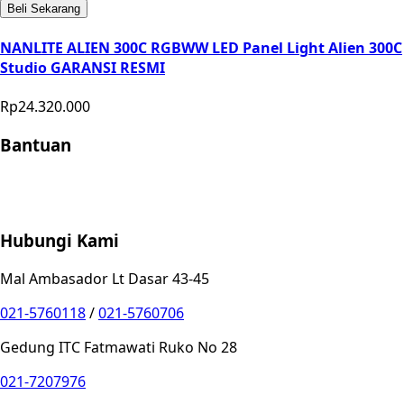
Beli Sekarang
NANLITE ALIEN 300C RGBWW LED Panel Light Alien 300C
Studio GARANSI RESMI
Rp24.320.000
Bantuan
Store Location
Contact
FAQ
Penukaran
Retur
Garansi
Your
Privacy Choices
Hubungi Kami
Mal Ambasador Lt Dasar 43-45
021-5760118
/
021-5760706
Gedung ITC Fatmawati Ruko No 28
021-7207976