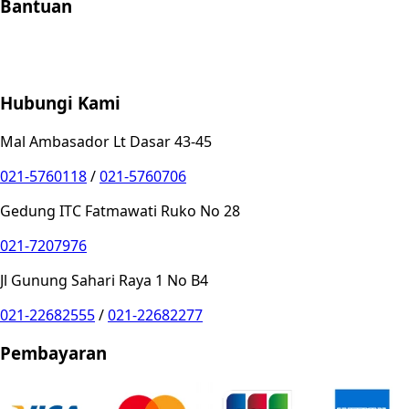
Bantuan
Store Location
Contact
FAQ
Penukaran
Retur
Garansi
Your
Privacy Choices
Hubungi Kami
Mal Ambasador Lt Dasar 43-45
021-5760118
/
021-5760706
Gedung ITC Fatmawati Ruko No 28
021-7207976
Jl Gunung Sahari Raya 1 No B4
021-22682555
/
021-22682277
Pembayaran