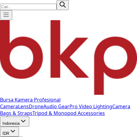
Bursa Kamera Profesional
Camera
Lens
Drone
Audio Gear
Pro Video
Lighting
Camera
Bags & Straps
Tripod & Monopod
Accessories
Indonesia
IDR