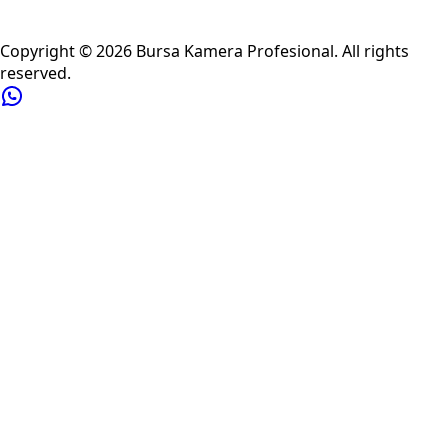
Privacy Policy
Refund Policy
Shipping Policy
Terms of Service
Copyright ©
2026
Bursa Kamera Profesional
. All rights
reserved.