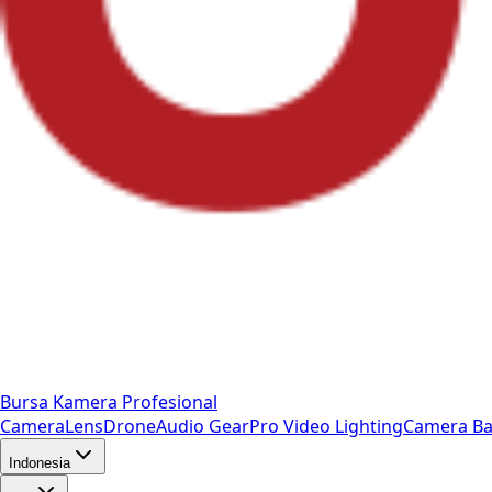
Bursa Kamera Profesional
Camera
Lens
Drone
Audio Gear
Pro Video
Lighting
Camera Ba
Indonesia