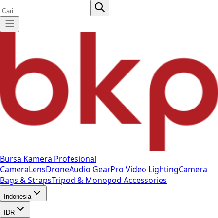
Bursa Kamera Profesional
Camera
Lens
Drone
Audio Gear
Pro Video
Lighting
Camera
Bags & Straps
Tripod & Monopod
Accessories
Indonesia
IDR