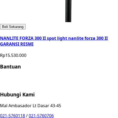
Beli Sekarang
NANLITE FORZA 300 II spot light nanlite forza 300 II
GARANSI RESMI
Rp15.530.000
Bantuan
Store Location
Contact
FAQ
Penukaran
Retur
Garansi
Your
Privacy Choices
Hubungi Kami
Mal Ambasador Lt Dasar 43-45
021-5760118
/
021-5760706