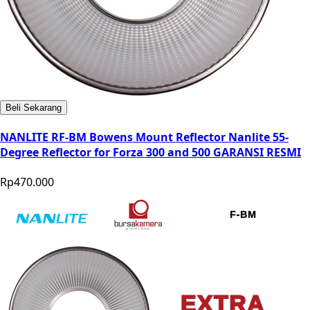
Beli Sekarang
NANLITE RF-BM Bowens Mount Reflector Nanlite 55-
Degree Reflector for Forza 300 and 500 GARANSI RESMI
Rp470.000