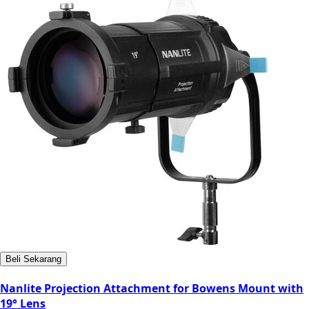
Beli Sekarang
Nanlite Projection Attachment for Bowens Mount with
19° Lens