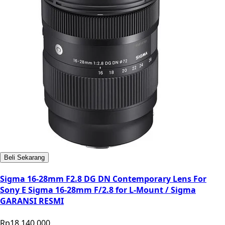
Beli Sekarang
Sigma 16-28mm F2.8 DG DN Contemporary Lens For
Sony E Sigma 16-28mm F/2.8 for L-Mount / Sigma
GARANSI RESMI
Rp18.140.000