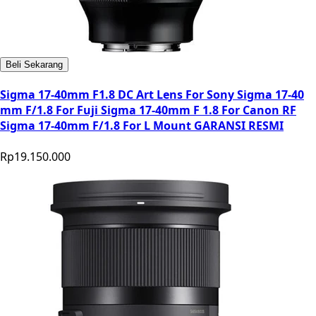
Beli Sekarang
Sigma 17-40mm F1.8 DC Art Lens For Sony Sigma 17-40
mm F/1.8 For Fuji Sigma 17-40mm F 1.8 For Canon RF
Sigma 17-40mm F/1.8 For L Mount GARANSI RESMI
Rp19.150.000