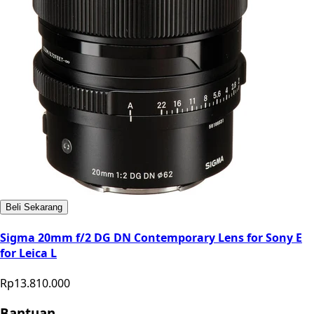
Beli Sekarang
Sigma 20mm f/2 DG DN Contemporary Lens for Sony E
for Leica L
Rp13.810.000
Bantuan