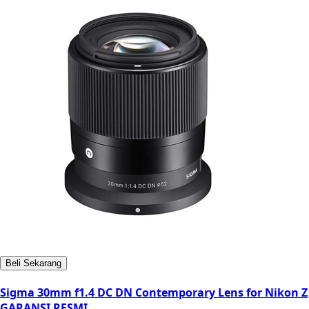
Beli Sekarang
Sigma 30mm f1.4 DC DN Contemporary Lens for Nikon Z
GARANSI RESMI