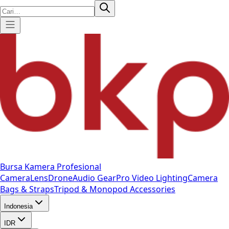
Bursa Kamera Profesional
Camera
Lens
Drone
Audio Gear
Pro Video
Lighting
Camera
Bags & Straps
Tripod & Monopod
Accessories
Indonesia
IDR