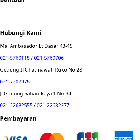
Store Location
Contact
FAQ
Penukaran
Retur
Garansi
Your
Privacy Choices
Hubungi Kami
Mal Ambasador Lt Dasar 43-45
021-5760118
/
021-5760706
Gedung ITC Fatmawati Ruko No 28
021-7207976
Jl Gunung Sahari Raya 1 No B4
021-22682555
/
021-22682277
Pembayaran