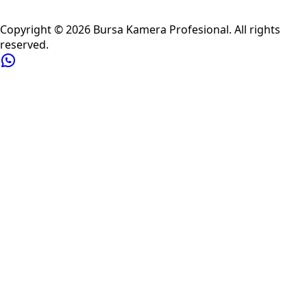
Privacy Policy
Refund Policy
Shipping Policy
Terms of Service
Copyright ©
2026
Bursa Kamera Profesional
. All rights
reserved.