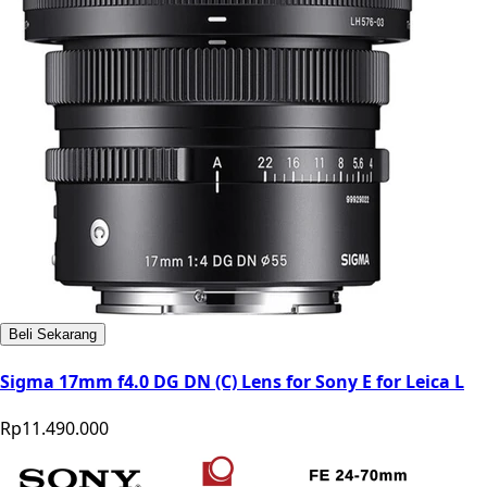
Beli Sekarang
Sigma 17mm f4.0 DG DN (C) Lens for Sony E for Leica L
Rp11.490.000