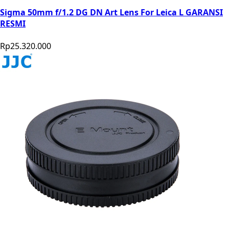
Sigma 50mm f/1.2 DG DN Art Lens For Leica L GARANSI
RESMI
Rp25.320.000