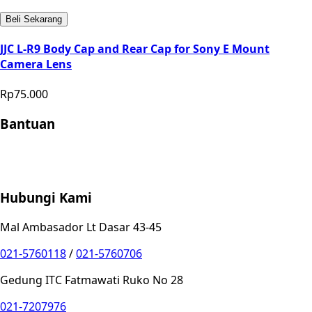
Beli Sekarang
JJC L-R9 Body Cap and Rear Cap for Sony E Mount
Camera Lens
Rp75.000
Bantuan
Store Location
Contact
FAQ
Penukaran
Retur
Garansi
Your
Privacy Choices
Hubungi Kami
Mal Ambasador Lt Dasar 43-45
021-5760118
/
021-5760706
Gedung ITC Fatmawati Ruko No 28
021-7207976