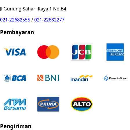
Jl Gunung Sahari Raya 1 No B4
021-22682555
/
021-22682277
Pembayaran
Pengiriman