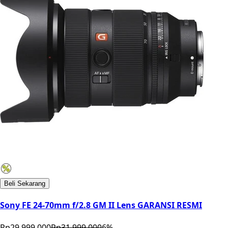
Beli Sekarang
Sony FE 24-70mm f/2.8 GM II Lens GARANSI RESMI
Rp29.999.000
Rp31.999.000
6
%