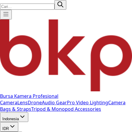
Bursa Kamera Profesional
Camera
Lens
Drone
Audio Gear
Pro Video
Lighting
Camera
Bags & Straps
Tripod & Monopod
Accessories
Indonesia
IDR