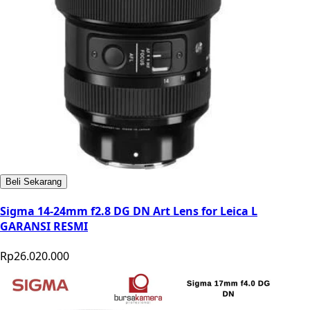
Beli Sekarang
Sigma 14-24mm f2.8 DG DN Art Lens for Leica L
GARANSI RESMI
Rp26.020.000