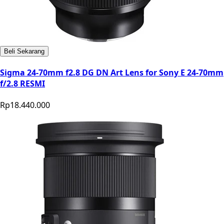
Beli Sekarang
Sigma 24-70mm f2.8 DG DN Art Lens for Sony E 24-70mm
f/2.8 RESMI
Rp18.440.000