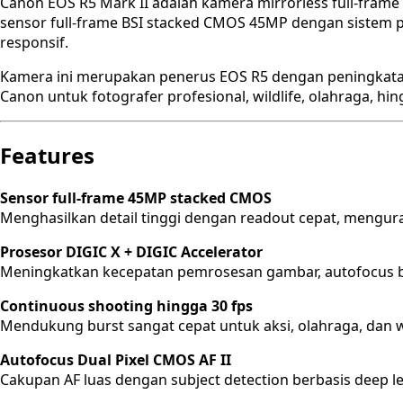
Canon EOS R5 Mark II adalah kamera mirrorless full-frame
sensor full-frame BSI stacked CMOS 45MP dengan sistem
responsif.
Kamera ini merupakan penerus EOS R5 dengan peningkatan
Canon untuk fotografer profesional, wildlife, olahraga, hi
Features
Sensor full-frame 45MP stacked CMOS
Menghasilkan detail tinggi dengan readout cepat, mengura
Prosesor DIGIC X + DIGIC Accelerator
Meningkatkan kecepatan pemrosesan gambar, autofocus berb
Continuous shooting hingga 30 fps
Mendukung burst sangat cepat untuk aksi, olahraga, dan wi
Autofocus Dual Pixel CMOS AF II
Cakupan AF luas dengan subject detection berbasis deep 