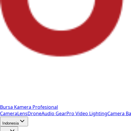
Bursa Kamera Profesional
Camera
Lens
Drone
Audio Gear
Pro Video
Lighting
Camera Ba
Indonesia