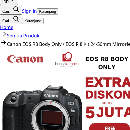
IDR
Sign in
Cari…
Keranjang
Cari…
Keranjang
Home
Semua Produk
Canon EOS R8 Body Only / EOS R 8 Kit 24-50mm Mirror