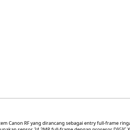
tem Canon RF yang dirancang sebagai entry full-frame ring
ggunakan sensor 24.2MP full-frame dengan prosesor DIGIC