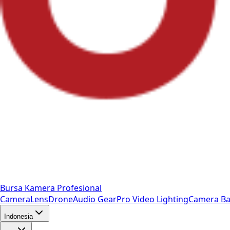
Bursa Kamera Profesional
Camera
Lens
Drone
Audio Gear
Pro Video
Lighting
Camera Ba
Indonesia